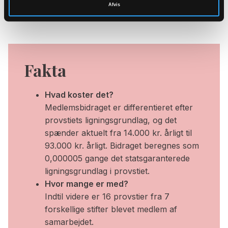
sproggrupper samt fremme deres inklusion i
Afvis
samfundet og folkekirken”.
Fakta
Hvad koster det?
Medlemsbidraget er differentieret efter
provstiets ligningsgrundlag, og det
spænder aktuelt fra 14.000 kr. årligt til
93.000 kr. årligt. Bidraget beregnes som
0,000005 gange det statsgaranterede
ligningsgrundlag i provstiet.
Hvor mange er med?
Indtil videre er 16 provstier fra 7
forskellige stifter blevet medlem af
samarbejdet.