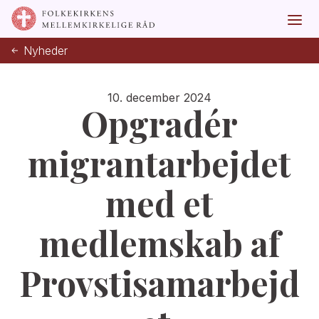
Nyheder
10. december 2024
Opgradér
migrantarbejdet
med et
medlemskab af
Provstisamarbejd