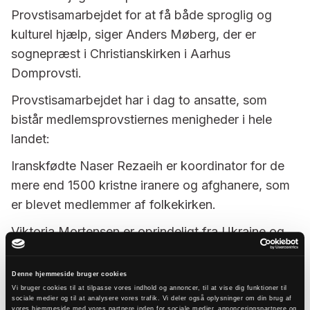
Provstisamarbejdet for at få både sproglig og
kulturel hjælp, siger Anders Møberg, der er
sognepræst i Christianskirken i Aarhus
Domprovsti.
Provstisamarbejdet har i dag to ansatte, som
bistår medlemsprovstiernes menigheder i hele
landet:
Iranskfødte Naser Rezaeih er koordinator for de
mere end 1500 kristne iranere og afghanere, som
er blevet medlemmer af folkekirken.
Viktoria Mortensen er oprindeligt fra Ukraine og
arbejder som koordinator for ukrainearbejdet i
folkekirken. Hun har særligt fokus på at hjælpe
Denne hjemmeside bruger cookies
sogne med at række ud til de 45.000 ukrainske
Vi bruger cookies til at tilpasse vores indhold og annoncer, til at vise dig funktioner til
sociale medier og til at analysere vores trafik. Vi deler også oplysninger om din brug af
fordrevne, som er kommet til Danmark de senere
vores hjemmeside med vores partnere inden for sociale medier, annonceringspartnere og