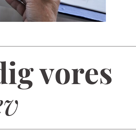
dig vores
ev