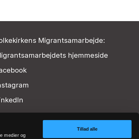
olkekirkens Migrantsamarbejde:
igrantsamarbejdets hjemmeside
acebook
nstagram
inkedIn
Tillad alle
ale medier og