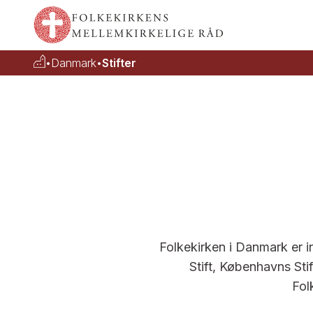
•
Danmark
•
Stifter
Folkekirken i Danmark er ind
Stift, Københavns Stif
Fol