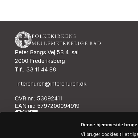
Peter Bangs Vej 5B 4. sal
2000 Frederiksberg
Tlf.: 33 11 44 88
interchurch@interchurch.dk
CVR nr.: 53092411
EAN nr.: 5797200094919
Denne hjemmeside bruger
Vi bruger cookies til at til