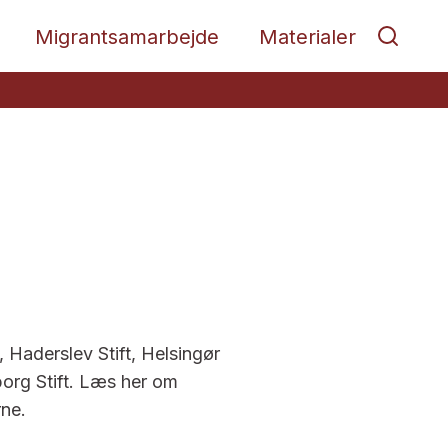
Migrantsamarbejde
Materialer
t, Haderslev Stift, Helsingør
iborg Stift. Læs her om
rne.