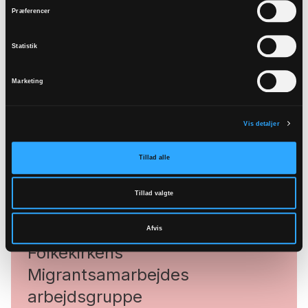
Læs mere og find medlemmer af
Præferencer
følgegrupperne
Statistik
Marketing
Vis detaljer
Tillad alle
Tillad valgte
Gå til Følgegrupper
Afvis
Folkekirkens
Migrantsamarbejdes
arbejdsgruppe