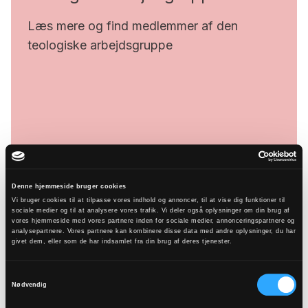
Læs mere og find medlemmer af den
teologiske arbejdsgruppe
Denne hjemmeside bruger cookies
Vi bruger cookies til at tilpasse vores indhold og annoncer, til at vise dig funktioner til
sociale medier og til at analysere vores trafik. Vi deler også oplysninger om din brug af
vores hjemmeside med vores partnere inden for sociale medier, annonceringspartnere og
Gå til Teologisk arbejdsgruppe
analysepartnere. Vores partnere kan kombinere disse data med andre oplysninger, du har
givet dem, eller som de har indsamlet fra din brug af deres tjenester.
Følgegrupper
Samtykkevalg
Nødvendig