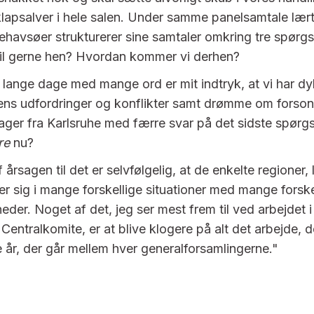
klapsalver i hele salen. Under samme panelsamtale lært
llehavsøer strukturerer sine samtaler omkring tre spørg
vil gerne hen? Hvordan kommer vi derhen?
 lange dage med mange ord er mit indtryk, at vi har dy
idens udfordringer og konflikter samt drømme om forson
ager fra Karlsruhe med færre svar på det sidste spørg
re
nu?
f årsagen til det er selvfølgelig, at de enkelte regioner,
er sig i mange forskellige situationer med mange forske
der. Noget af det, jeg ser mest frem til ved arbejdet i
entralkomite, er at blive klogere på alt det arbejde, d
e år, der går mellem hver generalforsamlingerne."