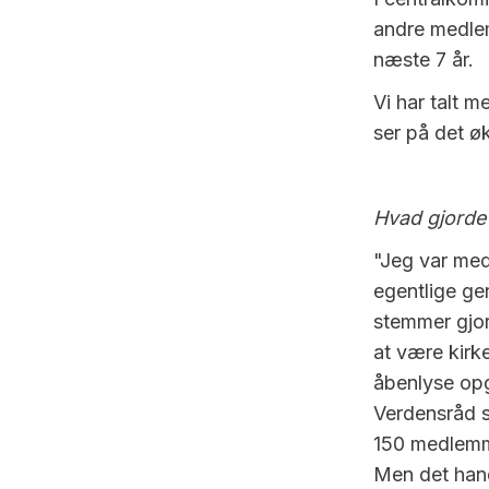
andre medlem
næste 7 år.
Vi har talt 
ser på det ø
Hvad gjorde 
"Jeg var med
egentlige ge
stemmer gjor
at være kirke
åbenlyse opg
Verdensråd s
150 medlemme
Men det han