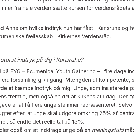
mer fra hele verden sætte kursen for verdensrådets 
med Anne om hvilke indtryk hun har fået i Karlsruhe og 
kumeniske fællesskab i Kirkernes Verdensråd.
størst indtryk på dig i Karlsruhe?
 på EYG – Ecumenical Youth Gathering – i fire dage i
neralforsamling gik i gang. Mængden af kompetente, 
de et kæmpe indtryk på mig. Unge, som insisterede p
ns fremtid, men også en del af kirkens af i dag. Den fø
ave er at få flere unge stemmer repræsenteret. Selvo
igter efter, at unge skal udgøre omkring 25% af centr
r, så endte det reelle tal på 13%.
dler også om at inddrage unge på en
meningsfuld
måd