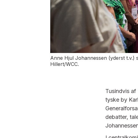
Anne Hjul Johannessen (yderst t.v.) 
Hillert/WCC.
Tusindvis af 
tyske by Karl
Generalforsa
debatter, ta
Johannessen
I centralkom