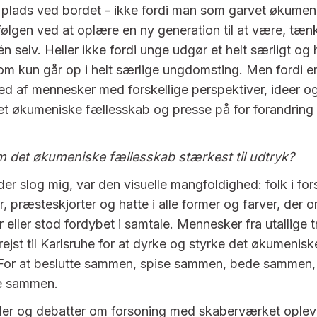
 plads ved bordet - ikke fordi man som garvet økumen
efølgen ved at oplære en ny generation til at være, tæ
n selv. Heller ikke fordi unge udgør et helt særligt o
om kun går op i helt særlige ungdomsting. Men fordi e
d af mennesker med forskellige perspektiver, ideer o
et økumeniske fællesskab og presse på for forandring
 det økumeniske fællesskab stærkest til udtryk?
der slog mig, var den visuelle mangfoldighed: folk i for
, præsteskjorter og hatte i alle former og farver, der
eller stod fordybet i samtale. Mennesker fra utallige t
rejst til Karlsruhe for at dyrke og styrke det økumenisk
 For at beslutte sammen, spise sammen, bede sammen,
e sammen.
ler og debatter om forsoning med skaberværket oplev