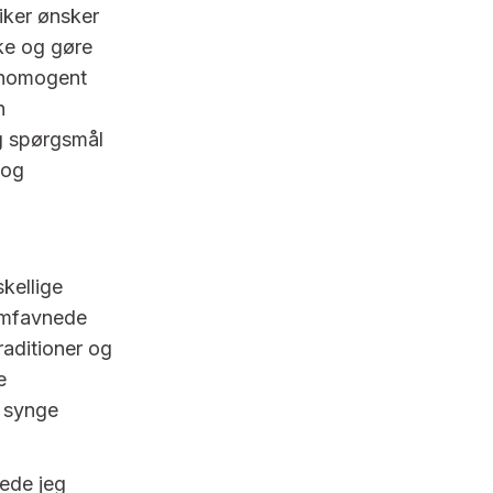
iker ønsker
nke og gøre
g homogent
n
g spørgsmål
 og
skellige
 omfavnede
raditioner og
e
 synge
ede jeg