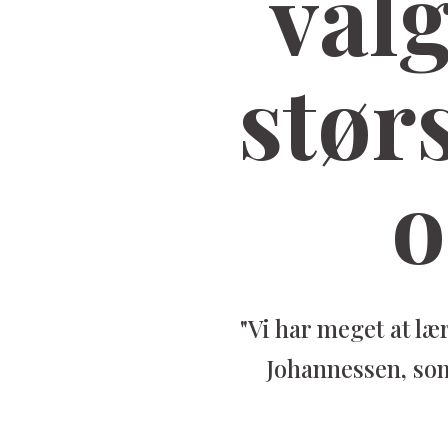
valg
stør
o
"Vi har meget at læ
Johannessen, som