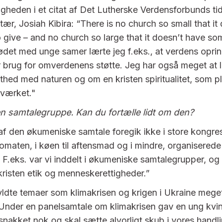
igheden i et citat af Det Lutherske Verdensforbunds tid
ær, Josiah Kibira: “There is no church so small that it
 give – and no church so large that it doesn’t have so
mødet med unge samer lærte jeg f.eks., at verdens oprin
r brug for omverdenens støtte. Jeg har også meget at 
hed med naturen og om en kristen spiritualitet, som p
rværket."
en samtalegruppe. Kan du fortælle lidt om den?
 af den økumeniske samtale foregik ikke i store kongre
omaten, i køen til aftensmad og i mindre, organiserede
. F.eks. var vi inddelt i økumeniske samtalegrupper, og
kristen etik og menneskerettigheder.”
ldte temaer som klimakrisen og krigen i Ukraine meget
 Under en panelsamtale om klimakrisen gav en ung kvi
r snakket nok og skal sætte alvorligt skub i vores handl