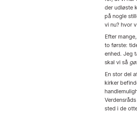
der udløste 
på nogle sti
vi nu? hvor 
Efter mange,
to første: t
enhed. Jeg t
skal vi så
gø
En stor del a
kirker befind
handlemulighe
Verdensråds C
sted i de ott