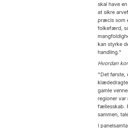
skal have en
at sikre arv
præcis som é
folkefærd, s
mangfoldighe
kan styrke d
handling."
Hvordan kom
"Det første, 
klædedragter
gamle venner 
regioner var 
fællesskab.
sammen, tal
I panelsamta