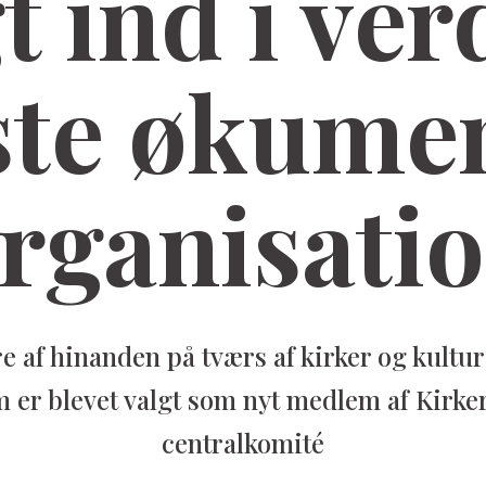
t ind i ve
ste økume
rganisati
re af hinanden på tværs af kirker og kultur
 er blevet valgt som nyt medlem af Kirk
centralkomité