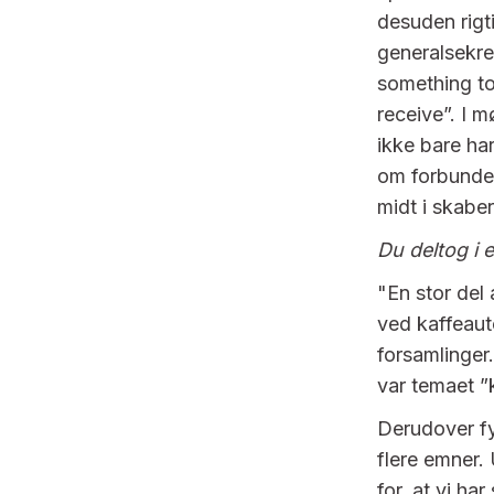
desuden rigt
generalsekret
something to
receive”. I 
ikke bare ha
om forbundet
midt i skabe
Du deltog i 
"En stor del
ved kaffeaut
forsamlinger
var temaet ”
Derudover fy
flere emner.
for, at vi ha