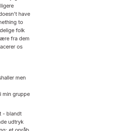
ligere
 doesn’t have
mething to
delige folk
lære fra dem
lacerer os
shaller men
 i min gruppe
 - blandt
nde udtryk
ing; et opråb,