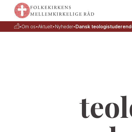
•
Om os
•
Aktuelt
•
Nyheder
•
Dansk teologistuderende
teo