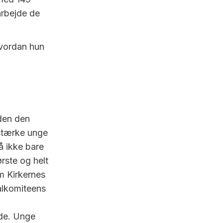
arbejde de
hvordan hun
nden den
stærke unge
å ikke bare
rste og helt
m Kirkernes
alkomiteens
e. Unge