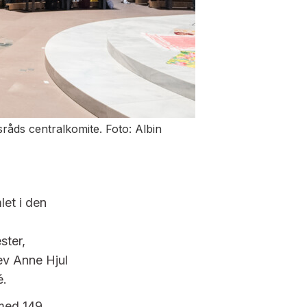
råds centralkomite. Foto: Albin
let i den
ster,
ev Anne Hjul
é.
 med 149