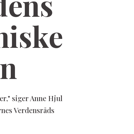
rdens
niske
on
er," siger Anne Hjul
ernes Verdensråds