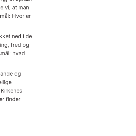
e vi, at man
smål: Hvor er
kket ned i de
ing, fred og
smål: hvad
 lande og
llige
 Kirkenes
er finder