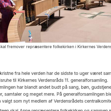
skal fremover repræsentere folkekirken i Kirkernes Verdens
kristne fra hele verden har de sidste to uger været sam
sruhe til Kirkernes Verdensråds 11. generalforsamling.
mlingen har blandt andet budt på sang, bøn, gudstjene
ler, samtaler og meget mere. På generalforsamlingen bl
 valgt som nyt medlem af Verdensrådets centralkomit
iteen skal Anne repræsentere folkekirken og sammen