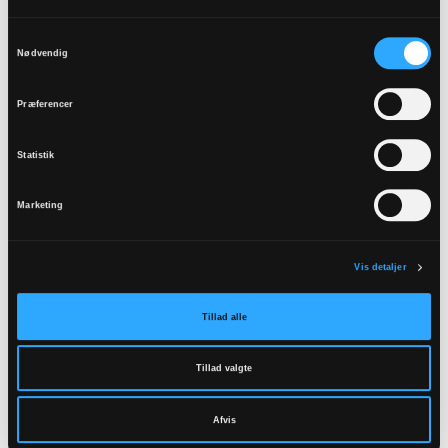
Samtykkevalg
Nødvendig
Præferencer
Statistik
Marketing
Vis detaljer
Ukrainske menigheder i
Tillad alle
Danmark
Tillad valgte
På migrantmenigheder.dk kan du se, hvor de
ukrainske menigheder er i Danmark
Afvis
Gå til Migrantmenigheder.dk