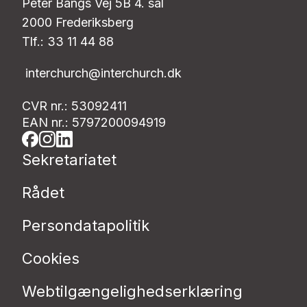
Peter Bangs Vej 5B 4. sal
2000 Frederiksberg
Tlf.: 33 11 44 88
interchurch@interchurch.dk
CVR nr.: 53092411
EAN nr.: 5797200094919
Sekretariatet
Rådet
Persondatapolitik
Cookies
Webtilgængelighedserklæring