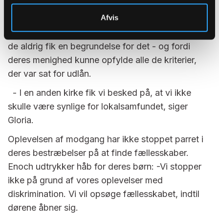
forsøgt at leje sig ind i flere kirkerum i folkekirken,
Afvis
men det har ikke kunnet lade sig gøre. Gloria
opfatter ét afslag som en våd klud i ansigtet, da
de aldrig fik en begrundelse for det - og fordi
deres menighed kunne opfylde alle de kriterier,
der var sat for udlån.
- I en anden kirke fik vi besked på, at vi ikke
skulle være synlige for lokalsamfundet, siger
Gloria.
Oplevelsen af modgang har ikke stoppet parret i
deres bestræbelser på at finde fællesskaber.
Enoch udtrykker håb for deres børn: -Vi stopper
ikke på grund af vores oplevelser med
diskrimination. Vi vil opsøge fællesskabet, indtil
dørene åbner sig.