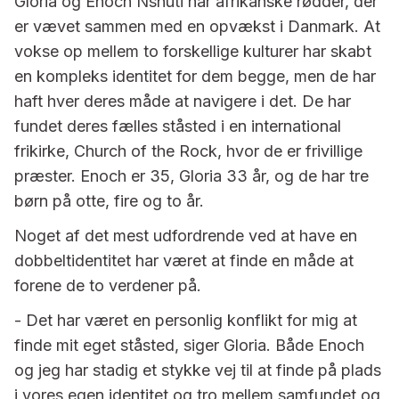
Gloria og Enoch Nshuti har afrikanske rødder, der
er vævet sammen med en opvækst i Danmark. At
vokse op mellem to forskellige kulturer har skabt
en kompleks identitet for dem begge, men de har
haft hver deres måde at navigere i det. De har
fundet deres fælles ståsted i en international
frikirke, Church of the Rock, hvor de er frivillige
præster. Enoch er 35, Gloria 33 år, og de har tre
børn på otte, fire og to år.
Noget af det mest udfordrende ved at have en
dobbeltidentitet har været at finde en måde at
forene de to verdener på.
- Det har været en personlig konflikt for mig at
finde mit eget ståsted, siger Gloria. Både Enoch
og jeg har stadig et stykke vej til at finde på plads
i vores egen identitet og tro mellem samfundet og