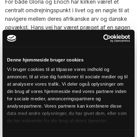
For både Gloria og Enoch har kirken været et
centralt omdrejningspunkt i livet og en nøgle til at
navigere mellem deres afrikanske arv og danske
opvækst. Hans vej har været præget af en søgen
efter at forstå, hvordan man kan være
international kirke i et dansk samfund, der ofte
ikke spejler den internationale menigheds liv.
Denne hjemmeside bruger cookies
- Det var en konflikt for mig, at min menighed
Vi bruger cookies til at tilpasse vores indhold og
næsten blev betragtet som et parallelsamfund,
annoncer, til at vise dig funktioner til sociale medier og til
fordi vores kristne udtryk er så anderledes end
at analysere vores trafik. Vi deler også oplysninger om
udtrykket i de fleste kirker i den danske
din brug af vores hjemmeside med vores partnere inden
folkekirke. Det har været udfordrende at finde ud
for sociale medier, annonceringspartnere og
analysepartnere. Vores partnere kan kombinere disse
af, hvordan den afrikanske forståelse af
data med andre oplysninger, du har givet dem, eller som
kristendommen kan sameksistere med den
de har indsamlet fra din brug af deres tjenester.
folkekirkelige, danske forståelse, siger Enoch.
- Der går et stykke tid, før man opdager, at