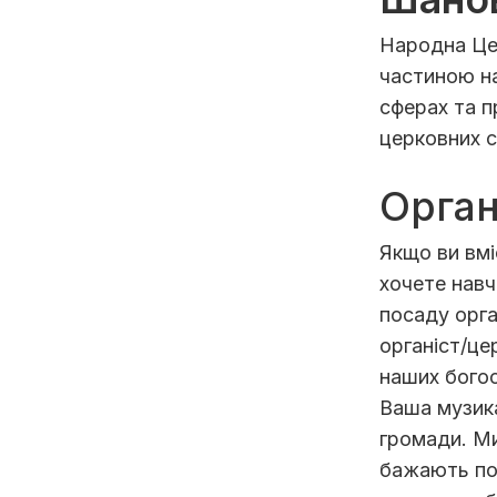
Народна Цер
частиною на
сферах та п
церковних са
Орган
Якщо ви вмі
хочете навч
посаду орга
органіст/це
наших богос
Ваша музик
громади. Ми
бажають по