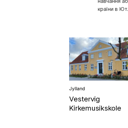
навчання аб
країни в Ютл
Jylland
Vestervig
Kirkemusikskole