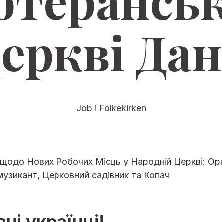
ютеранськ
еркві Дан
Job i Folkekirken
щодо Нових Робочих Місць у Народній Церкві: Орг
узикант, Церковний садівник та Копач
ні українці!