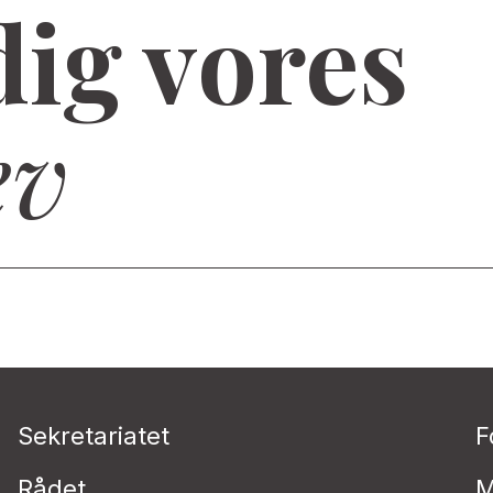
dig vores
ev
Sekretariatet
F
Rådet
M