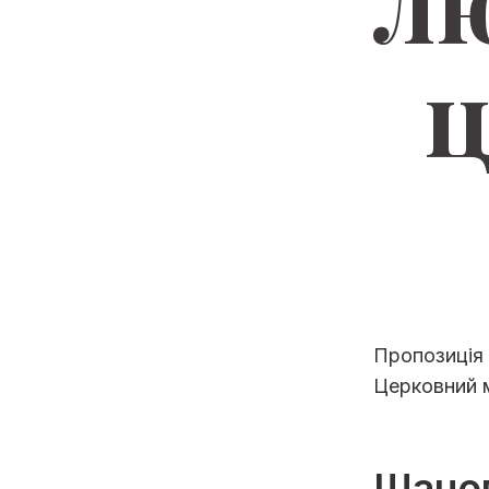
л
ц
Пропозиція 
Церковний м
Шанов