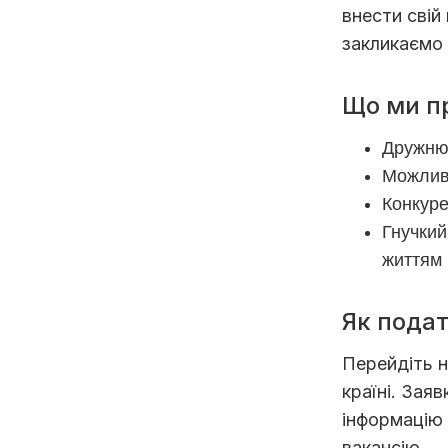
внести свій
закликаємо 
Що ми п
Дружню
Можлив
Конкуре
Гнучкий
життям
Як подат
Перейдіть 
країні. Зая
інформацію 
вакансію.