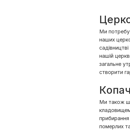
Церко
Ми потребує
наших церко
садівництві
нашій церкв
загальне у
створити га
Копач
Ми також шу
кладовищем
прибирання 
померлих та