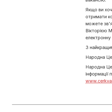
Якщо ви хоч
отримати ко
можете зв'я
Вікторією М
електронну
З найкращи
Народна Ц
Народна Цер
інформації
www.cerkvav