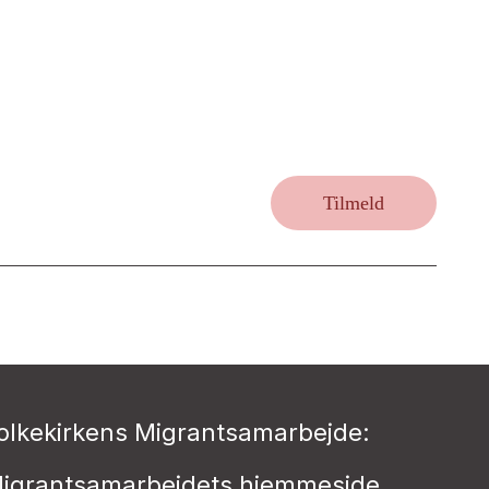
Tilmeld
olkekirkens Migrantsamarbejde:
igrantsamarbejdets hjemmeside