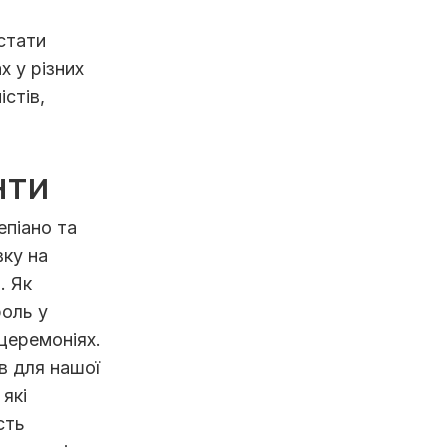
стати
 у різних
стів,
нти
епіано та
вку на
. Як
роль у
церемоніях.
в для нашої
 які
сть