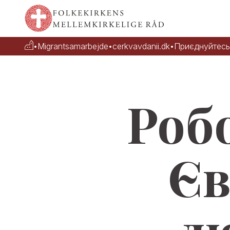
•
Migrantsamarbejde
•
cerkvavdanii.dk
•
Приєднуйтесь
Робо
Єв