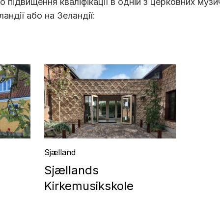
о підвищення кваліфікації в одній з церковних музи
андії або на Зеландії:
Sjælland
Sjællands
Kirkemusikskole