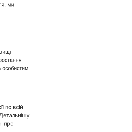
тя, ми
вищі
зростання
а особистим
ї по всій
. Детальнішу
і про