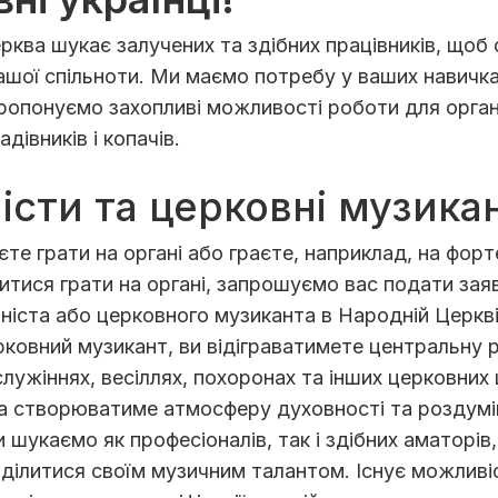
ква шукає залучених та здібних працівників, щоб 
шої спільноти. Ми маємо потребу у ваших навичках
ропонуємо захопливі можливості роботи для органі
дівників і копачів.
істи та церковні музика
єте грати на органі або граєте, наприклад, на форт
итися грати на органі, запрошуємо вас подати зая
ніста або церковного музиканта в Народній Церкві
рковний музикант, ви відіграватимете центральну 
лужіннях, весіллях, похоронах та інших церковних 
а створюватиме атмосферу духовності та роздумі
 шукаємо як професіоналів, так і здібних аматорів,
ділитися своїм музичним талантом. Існує можливі