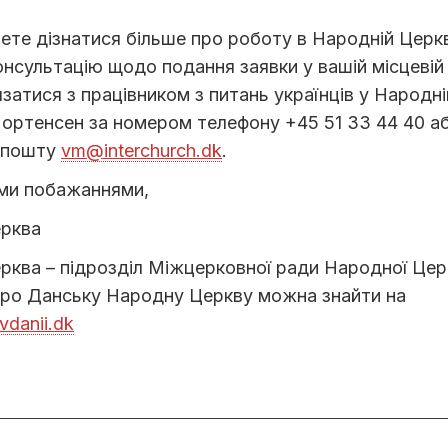
ете дізнатися більше про роботу в Народній Церкв
нсультацію щодо подання заявки у вашій місцевій 
затися з працівником з питань українців у Народні
ортенсен за номером телефону +45 51 33 44 40 а
 пошту
vm@interchurch.dk
.
ми побажаннями,
ерква
ква – підрозділ Міжцерковної ради Народної Цер
 про Данську Народну Церкву можна знайти на
danii.dk