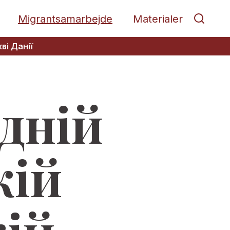
Migrantsamarbejde
Materialer
ві Данії
одній
кій