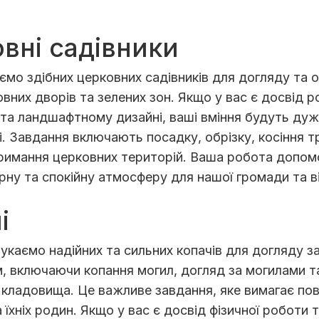
вні садівники
мо здібних церковних садівників для догляду та 
вних дворів та зелених зон. Якщо у вас є досвід р
 та ландшафтному дизайні, ваші вміння будуть дуж
і. Завдання включають посадку, обрізку, косіння т
тримання церковних територій. Ваша робота допо
рну та спокійну атмосферу для нашої громади та в
і
каємо надійних та сильних копачів для догляду з
, включаючи копання могил, догляд за могилами т
кладовища. Це важливе завдання, яке вимагає пов
 їхніх родин. Якщо у вас є досвід фізичної роботи