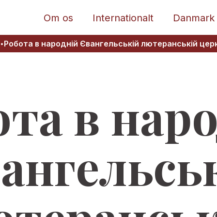
Om os
Internationalt
Danmark
•
Робота в народній Євангельській лютеранській церк
та в нар
ангельсь