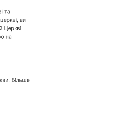
і та
церкві, ви
й Церкві
бо на
кви. Більше