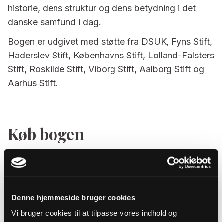
historie, dens struktur og dens betydning i det
danske samfund i dag.
Bogen er udgivet med støtte fra DSUK, Fyns Stift,
Haderslev Stift, Københavns Stift, Lolland-Falsters
Stift, Roskilde Stift, Viborg Stift, Aalborg Stift og
Aarhus Stift.
Køb bogen
A brief Guide to
The Evangelical Lutheran Church in
Denmark
Denne hjemmeside bruger cookies
Vi bruger cookies til at tilpasse vores indhold og
Af Rebekka Højmark Svenningsen, red.