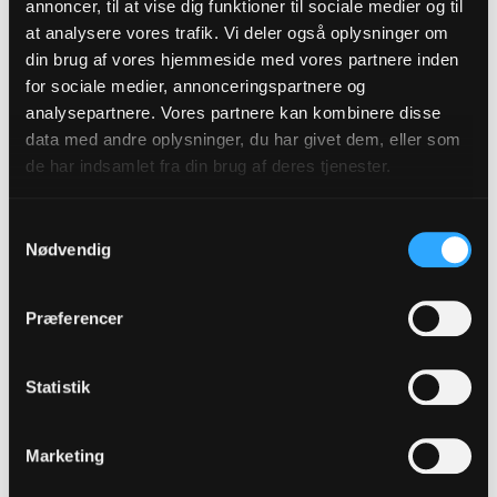
annoncer, til at vise dig funktioner til sociale medier og til
Aros Forlag - klik her for at gå til Aros Forlags
at analysere vores trafik. Vi deler også oplysninger om
hjemmeside
din brug af vores hjemmeside med vores partnere inden
for sociale medier, annonceringspartnere og
I bogen findes artikler af:
analysepartnere. Vores partnere kan kombinere disse
Martin Schwarz Lausten
data med andre oplysninger, du har givet dem, eller som
Birgitte Stoklund Larsen
de har indsamlet fra din brug af deres tjenester.
Erik Norman Svendsen
Samtykkevalg
Marie Vejrup Nielsen
Nødvendig
Mogens S. Mogensen
Kirsten Donskov Felter
Præferencer
Peter Lodberg
Statistik
Marketing