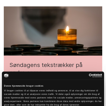
Søndagens tekstrækker på
andre sprog
Her kan du finde kirkeårets to tekstrækker
Denne hjemmeside bruger cookies
på engelsk, farsi, arabisk og tigrinya - som
Vi bruger cookies til at tilpasse vores indhold og annoncer, til at vise dig funktioner til
sociale medier og til at analysere vores trafik. Vi deler også oplysninger om din brug af
pdf'er klar til at blive brugt til gudstjenester.
vores hjemmeside med vores partnere inden for sociale medier, annonceringspartnere og
analysepartnere. Vores partnere kan kombinere disse data med andre oplysninger, du har
Gå til Søndagens tekstrækker på andre sprog
givet dem, eller som de har indsamlet fra din brug af deres tjenester.