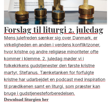
Forslag til liturgi 2. juledag
Mens julefreden sænker sig over Danmark, er
virkeligheden en anden i verdens konfliktzoner,
hvor kristne og andre religiøse minoriteter ofte
kommer i klemme. 2. juledag møder vi i
folkekirkens gudstjenester den første kristne
martyr, Stefanus. Tænketanken for forfulgte
kristne har udarbejdet en podcast med inspiration
til prædikenen samt en liturgi, som præster kan
bruge i gudstjenesteforberedelsen.
Download liturgien her