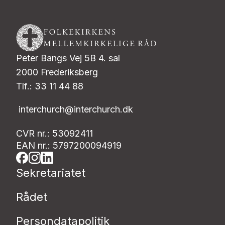
Peter Bangs Vej 5B 4. sal
2000 Frederiksberg
Tlf.: 33 11 44 88
interchurch@interchurch.dk
CVR nr.: 53092411
EAN nr.: 5797200094919
Sekretariatet
Rådet
Persondatapolitik