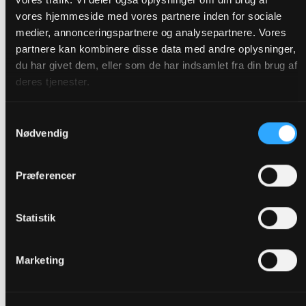
vores hjemmeside med vores partnere inden for sociale
medier, annonceringspartnere og analysepartnere. Vores
partnere kan kombinere disse data med andre oplysninger,
du har givet dem, eller som de har indsamlet fra din brug af
Prof. Niels Henrik Gregersen, Københavns
deres tjenester.
Universitet, og Jonas Adelin Jørgensen om
Offentlighedsteologi i den danske tradition.
Samtykkevalg
Nødvendig
Præferencer
webinar "Økonomisk ulighed og kirkernes
respons." Sekretariatsleder Nik Bredholt
Statistik
Marketing
Webinar "Et lukket menneske er åbent: åndsfrihed
som opgave for teologien." Leder af Grundtvig-