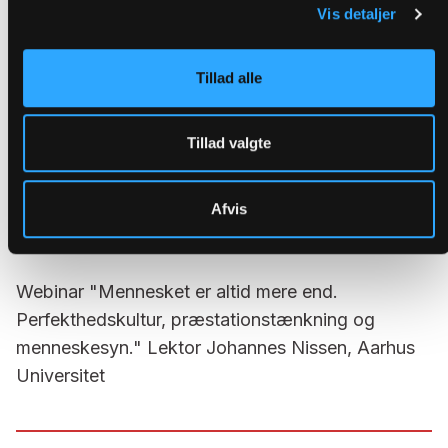
Akademiet Ingrid Ank
Vis detaljer
Tillad alle
webinar "Herske eller herske? Klima, natursyn og
Tillad valgte
menneskets rolle i den store fortælling." Lektor
Mickey Gjerris og lektor Søren Holst
Afvis
Webinar "Mennesket er altid mere end.
Perfekthedskultur, præstationstænkning og
menneskesyn." Lektor Johannes Nissen, Aarhus
Universitet