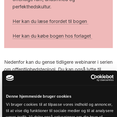
perfekthedskultur.
Her kan du læse forordet til bogen
Her kan du købe bogen hos forlaget
Nedenfor kan du gense tidligere webinarer i serien
om offentlighedsteologi. Du kan også lytte til
podcasten fra webinarerne på
spotify
.
Denne hjemmeside bruger cookies
I dette webinar introducerer prof. Peter Lodberg
Vi bruger cookies til at tilpasse vores indhold og annoncer,
og lektor Ulrik Nissen, Århus Universitet, begrebet
til at vise dig funktioner til sociale medier og til at analysere
offentlighedsteologi.
vores trafik. Vi deler også oplysninger om din brug af